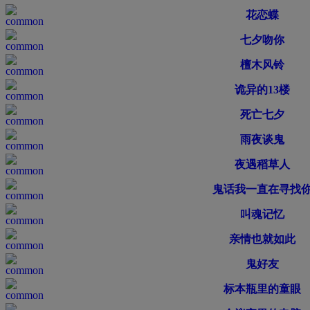
花恋蝶
七夕吻你
檀木风铃
诡异的13楼
死亡七夕
雨夜谈鬼
夜遇稻草人
鬼话我一直在寻找
叫魂记忆
亲情也就如此
鬼好友
标本瓶里的童眼