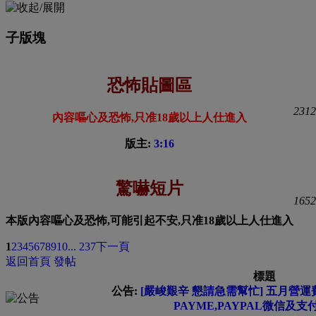
子版塊
恐怖貼圖區
2312
內容嘔心及恐怖,只准18歲以上人仕進入
版主:
3:16
驚嚇短片
1652
本版內容嘔心及恐怖,可能引起不安,只准18歲以上人仕進入
1
2
3
4
5
6
7
8
9
10
... 237
下一頁
返回首頁
發帖
標題
公告:
[嚴峻艱辛 懇請急需幫忙] 五月營運費
PAYME,PAYPAL微信及支