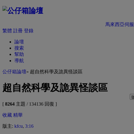
馬來西亞伺服
繁體
註冊
登錄
論壇
搜索
幫助
導航
公仔箱論壇
» 超自然科學及詭異怪談區
超自然科學及詭異怪談區
[
8264
主題 / 134136 回復 ]
收藏
精華
版主:
kfcu
,
3:16