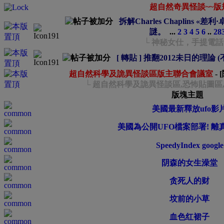
超自然奇異怪談~~版
拆解Charles Chaplins «
謎。
...
2
3
4
5
6
..
28
└ 神秘女仕，手提電話
[ 轉貼 ] 推翻2012未日的理論 
超自然科學及詭異怪談區版主聯合會議室
-
└ 超自然科學及詭異怪談區,恐怖貼圖區
版塊主題
美國最新釋放ufo影
美國為公開UFO檔案部署! 離
SpeedyIndex google
阴森的女生澡堂
贪死人的财
坟前的小草
血色红裙子