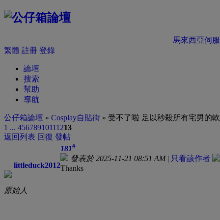
馬來西亞伺服
繁體
註冊
登錄
論壇
搜索
幫助
導航
公仔箱論壇
»
Cosplay自貼街
» 受不了啦 足以秒殺所有宅男的軟妹C
1 ...
4
5
6
7
8
9
10
11
12
13
返回列表
回復
發帖
#
181
發表於 2025-11-21 08:51 AM
|
只看該作者
littleduck2012
Thanks
原始人