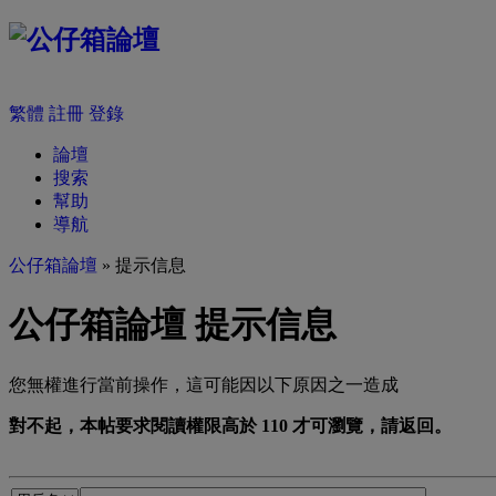
繁體
註冊
登錄
論壇
搜索
幫助
導航
公仔箱論壇
» 提示信息
公仔箱論壇 提示信息
您無權進行當前操作，這可能因以下原因之一造成
對不起，本帖要求閱讀權限高於 110 才可瀏覽，請返回。