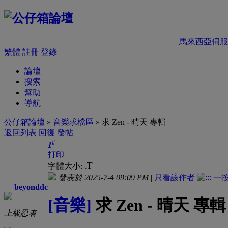
馬來西亞伺服
繁體
註冊
登錄
論壇
搜索
幫助
導航
公仔箱論壇
»
音樂求檔區
» 求 Zen - 晴天 專輯
返回列表
回復
發帖
#
1
打印
T
字體大小:
t
發表於 2025-7-4 09:09 PM
|
只看該作者
beyonddc
[音樂]
求 Zen - 晴天 專輯
上級忍者