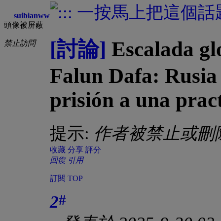
suibianww
頭像被屏蔽
[討論]
Escalada glo
禁止訪問
Falun Dafa: Rusia
prisión a una prac
提示:
作者被禁止或刪
收藏
分享
評分
回復
引用
訂閱
TOP
#
2