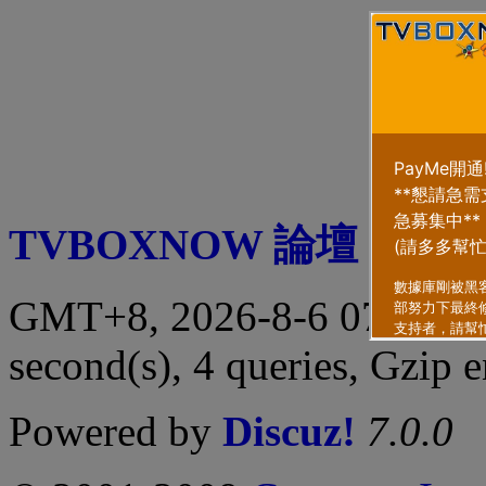
TVBOXNOW 論壇
|
聯繫
GMT+8, 2026-8-6 07:23 
second(s), 4 queries, Gzip 
Powered by
Discuz!
7.0.0