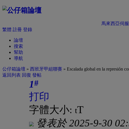
馬來西亞伺服
繁體
註冊
登錄
論壇
搜索
幫助
導航
公仔箱論壇
»
西班牙甲組聯賽
» Escalada global en la represión co
返回列表
回復
發帖
#
1
打印
T
字體大小:
t
發表於 2025-9-30 02: