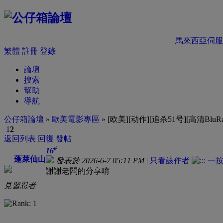
馬來西亞伺服
繁體
註冊
登錄
論壇
搜索
幫助
導航
公仔箱論壇
»
歐美電影專區
» [欧美][动作][追杀51号][高清BluRa
1
2
返回列表
回復
發帖
#
16
蓬萊仙山
發表於 2026-6-7 05:11 PM
|
只看該作者
謝謝老闆的分享唷
見習忍者