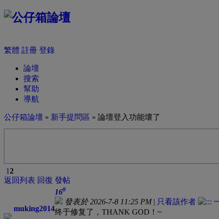
繁體
註冊
登錄
論壇
搜索
幫助
導航
公仔箱論壇
»
新手提問區
» 論壇登入功能壞了
1
2
返回列表
回復
發帖
#
16
發表於 2026-7-8 11:25 PM
|
只看該作者
muking2014
终于修复了，THANK GOD！~