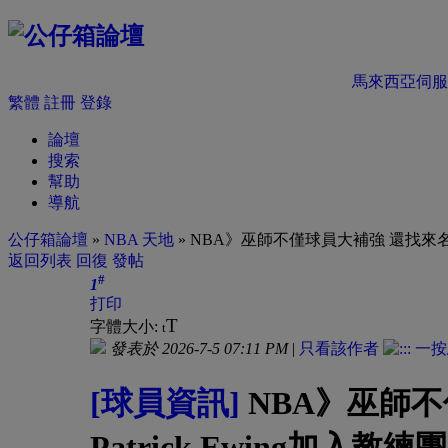
馬來西亞伺服
繁體
註冊
登錄
論壇
搜索
幫助
導航
公仔箱論壇
»
NBA 天地
» NBA》巫師不僅球員大補強 還找來名人堂
返回列表
回復
發帖
#
1
打印
T
字體大小:
t
發表於 2026-7-5 07:11 PM
|
只看該作者
[球員資訊]
NBA》巫師
Patrick Ewing加入教練團