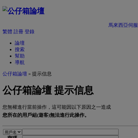
馬來西亞伺服
繁體
註冊
登錄
論壇
搜索
幫助
導航
公仔箱論壇
» 提示信息
公仔箱論壇 提示信息
您無權進行當前操作，這可能因以下原因之一造成
您所在的用戶組(遊客)無法進行此操作。