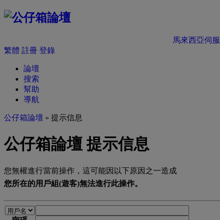
馬來西亞伺服
繁體
註冊
登錄
論壇
搜索
幫助
導航
公仔箱論壇
» 提示信息
公仔箱論壇 提示信息
您無權進行當前操作，這可能因以下原因之一造成
您所在的用戶組(遊客)無法進行此操作。