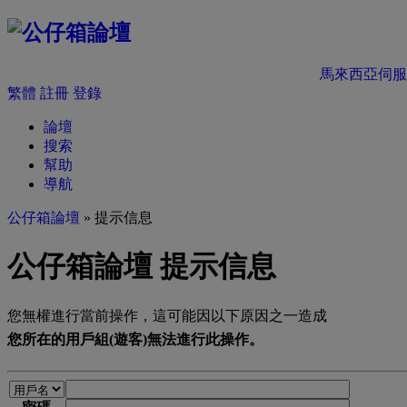
馬來西亞伺服
繁體
註冊
登錄
論壇
搜索
幫助
導航
公仔箱論壇
» 提示信息
公仔箱論壇 提示信息
您無權進行當前操作，這可能因以下原因之一造成
您所在的用戶組(遊客)無法進行此操作。