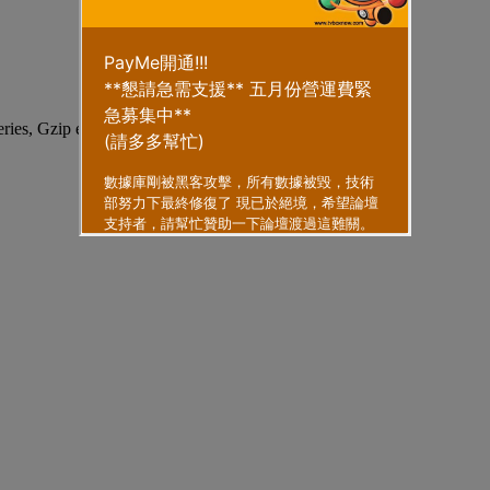
eries, Gzip enabled
.