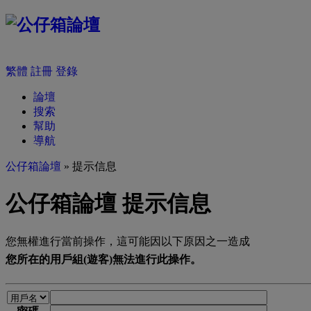
繁體
註冊
登錄
論壇
搜索
幫助
導航
公仔箱論壇
» 提示信息
公仔箱論壇 提示信息
您無權進行當前操作，這可能因以下原因之一造成
您所在的用戶組(遊客)無法進行此操作。