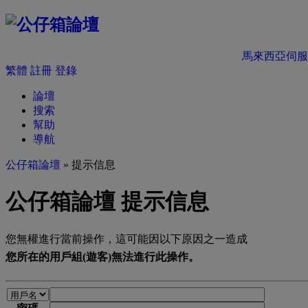
馬來西亞伺服
繁體
註冊
登錄
論壇
搜索
幫助
導航
公仔箱論壇
» 提示信息
公仔箱論壇 提示信息
您無權進行當前操作，這可能因以下原因之一造成
您所在的用戶組(遊客)無法進行此操作。