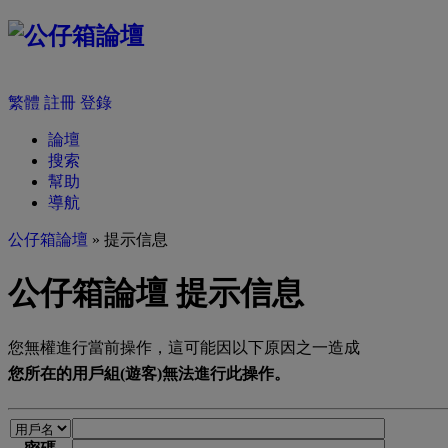
繁體
註冊
登錄
論壇
搜索
幫助
導航
公仔箱論壇
» 提示信息
公仔箱論壇 提示信息
您無權進行當前操作，這可能因以下原因之一造成
您所在的用戶組(遊客)無法進行此操作。