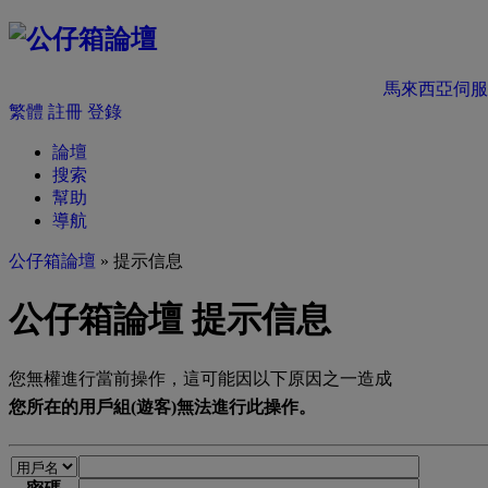
馬來西亞伺服
繁體
註冊
登錄
論壇
搜索
幫助
導航
公仔箱論壇
» 提示信息
公仔箱論壇 提示信息
您無權進行當前操作，這可能因以下原因之一造成
您所在的用戶組(遊客)無法進行此操作。