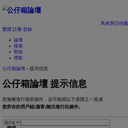
馬來西亞伺服
繁體
註冊
登錄
論壇
搜索
幫助
導航
公仔箱論壇
» 提示信息
公仔箱論壇 提示信息
您無權進行當前操作，這可能因以下原因之一造成
您所在的用戶組(遊客)無法進行此操作。