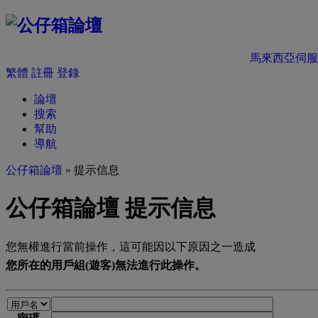
馬來西亞伺服
繁體
註冊
登錄
論壇
搜索
幫助
導航
公仔箱論壇
» 提示信息
公仔箱論壇 提示信息
您無權進行當前操作，這可能因以下原因之一造成
您所在的用戶組(遊客)無法進行此操作。