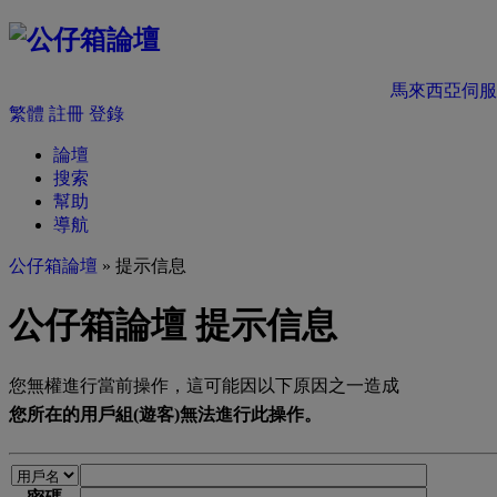
馬來西亞伺服
繁體
註冊
登錄
論壇
搜索
幫助
導航
公仔箱論壇
» 提示信息
公仔箱論壇 提示信息
您無權進行當前操作，這可能因以下原因之一造成
您所在的用戶組(遊客)無法進行此操作。