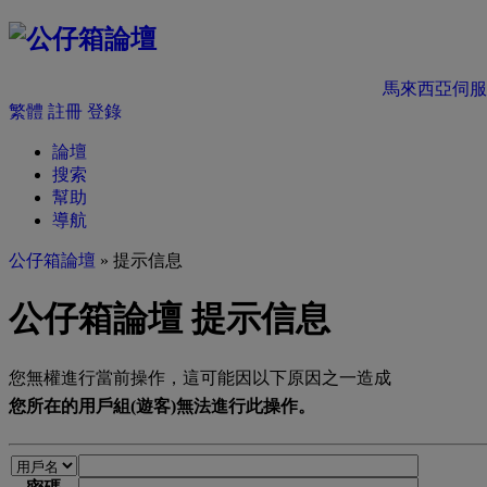
馬來西亞伺服
繁體
註冊
登錄
論壇
搜索
幫助
導航
公仔箱論壇
» 提示信息
公仔箱論壇 提示信息
您無權進行當前操作，這可能因以下原因之一造成
您所在的用戶組(遊客)無法進行此操作。