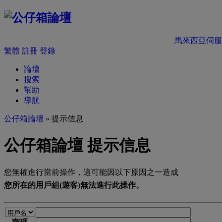
馬來西亞伺服
繁體
註冊
登錄
論壇
搜索
幫助
導航
公仔箱論壇
» 提示信息
公仔箱論壇 提示信息
您無權進行當前操作，這可能因以下原因之一造成
您所在的用戶組(遊客)無法進行此操作。