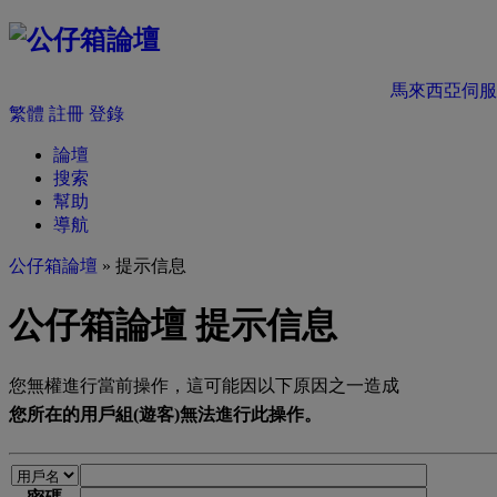
馬來西亞伺服
繁體
註冊
登錄
論壇
搜索
幫助
導航
公仔箱論壇
» 提示信息
公仔箱論壇 提示信息
您無權進行當前操作，這可能因以下原因之一造成
您所在的用戶組(遊客)無法進行此操作。