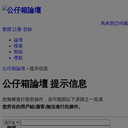
馬來西亞伺服
繁體
註冊
登錄
論壇
搜索
幫助
導航
公仔箱論壇
» 提示信息
公仔箱論壇 提示信息
您無權進行當前操作，這可能因以下原因之一造成
您所在的用戶組(遊客)無法進行此操作。