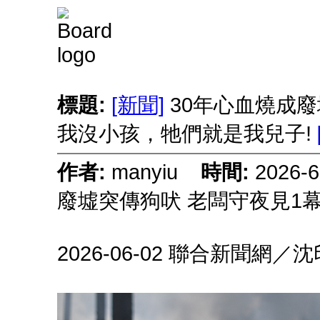
標題:
[新聞]
30年心血燒成廢
我沒小孩，牠們就是我兒子!
作者:
manyiu
時間:
2026-
廢墟突傳狗吠 老闆守夜見1
2026-06-02 聯合新聞網／