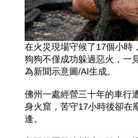
在火災現場守候了17個小時
狗狗不僅成功躲過惡火，一
為新聞示意圖/AI生成。
佛州一處經營三十年的車行
身火窟，苦守17小時後卻在
逢。