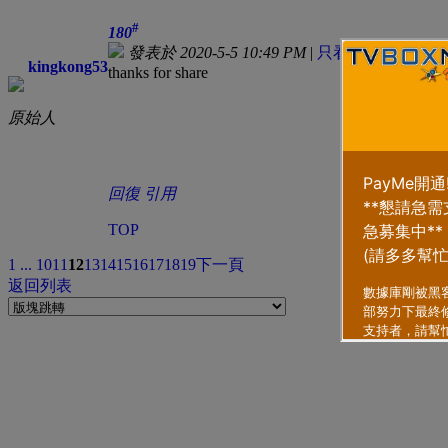
#
180
發表於 2020-5-5 10:49 PM
|
只看該作者
kingkong53
thanks for share
原始人
回復
引用
TOP
1 ...
10
11
12
13
14
15
16
17
18
19
下一頁
返回列表