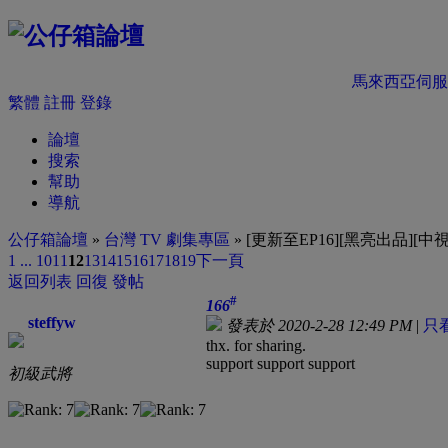
馬來西亞伺服
繁體
註冊
登錄
論壇
搜索
幫助
導航
公仔箱論壇
»
台灣 TV 劇集專區
» [更新至EP16][黑亮出品][中視]
1 ...
10
11
12
13
14
15
16
17
18
19
下一頁
返回列表
回復
發帖
#
166
steffyw
發表於 2020-2-28 12:49 PM
|
只
thx. for sharing.
support support support
初級武將