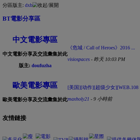
分區版主:
dxb
BT電影分享區
中文電影專區
《危城 / Call of Heroes》2016 ...
中文電影分享及交流彙集於此
visiospaces
-
昨天 10:03 PM
版主:
doufuzha
歐美電影專區
[美国][动作][超级少女][WEB.108 .
maxholy21
-
9 小時前
歐美電影分享及交流彙集於此
友情鏈接