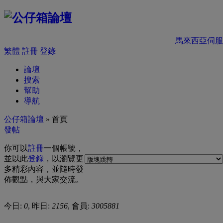
馬來西亞伺服
繁體
註冊
登錄
論壇
搜索
幫助
導航
公仔箱論壇
» 首頁
發帖
你可以
註冊
一個帳號，
並以此
登錄
，以瀏覽更
多精彩內容，並隨時發
佈觀點，與大家交流。
今日:
0
, 昨日:
2156
, 會員:
3005881