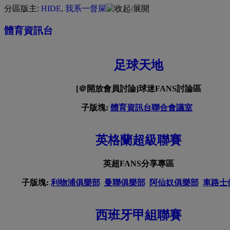
分區版主:
HIDE
,
我系一督屎
體育資訊台
足球天地
[＠開放會員討論]球迷FANS討論區
子版塊:
體育資訊台聯合會議室
英格蘭超級聯賽
英超FANS分享專區
子版塊:
利物浦俱樂部
曼聯俱樂部
阿仙奴俱樂部
車路士
西班牙甲組聯賽