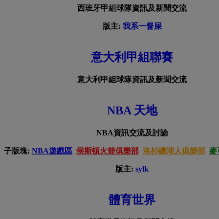
西班牙甲組球隊資訊及新聞交流
版主:
我系一督屎
意大利甲組聯賽
意大利甲組球隊資訊及新聞交流
NBA 天地
NBA資訊交流及討論
子版塊:
NBA遊戲區
侯斯頓火箭俱樂部
洛杉磯湖人俱樂部
麥
版主:
sylk
體育世界