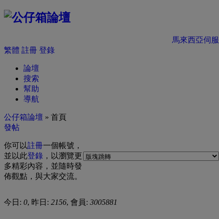
馬來西亞伺服
繁體
註冊
登錄
論壇
搜索
幫助
導航
公仔箱論壇
» 首頁
發帖
你可以
註冊
一個帳號，
並以此
登錄
，以瀏覽更
多精彩內容，並隨時發
佈觀點，與大家交流。
今日:
0
, 昨日:
2156
, 會員:
3005881