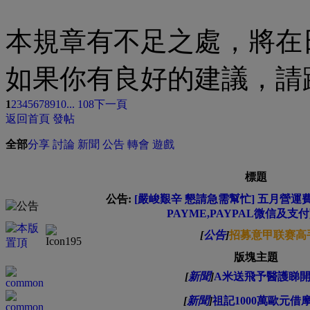
本規章有不足之處，將在
如果你有良好的建議，請
1
2
3
4
5
6
7
8
9
10
... 108
下一頁
返回首頁
發帖
全部
分享
討論
新聞
公告
轉會
遊戲
標題
公告:
[嚴峻艱辛 懇請急需幫忙] 五月營運費緊
PAYME,PAYPAL微信及支
[
公告
]
招募意甲联赛高
版塊主題
[
新聞
]
A米送飛予醫護睇
[
新聞
]
祖記1000萬歐元借