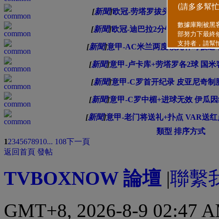
[
新聞
]
欧冠-劳塔罗拔头筹+失点 砍刀破
[
新聞
]
欧冠-迪巴拉2分钟2球尤文2-1
[
新聞
]
意甲-AC米兰两度领先补时被追
[
新聞
]
意甲-卢卡库+劳塔罗各2球 国米客
[
新聞
]
意甲-C罗首开纪录 皮亚尼奇制胜
[
新聞
]
意甲-C罗中楣+进球无效 伊瓜因绝
[
新聞
]
意甲-老门将送礼+扑点 VAR送红点
類型
排序方式
1
2
3
4
5
6
7
8
9
10
... 108
下一頁
返回首頁
發帖
TVBOXNOW 論壇
|
聯繫
GMT+8, 2026-8-9 02:47 