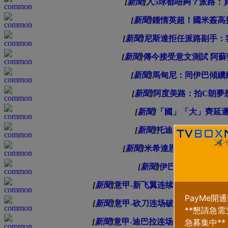
[
新聞
]
入5球都唔夠？派路：
[
新聞
]
鍾情英超！國米簽高
[
新聞
]
尼斯達拒任派路副手：
[
新聞
]
傳今接受意文測試 阿
[
新聞
]
馬甸尼：同伊巴傾續
[
新聞
]
阿度美路：拍C朗夢
[
新聞
]
「國」「大」齊延
[
新聞
]
托迪盼派路盡「祖
[
新聞
]
米希達恩解約出「廠」
[
新聞
]
伊巴續約A米1年著
[
新聞
]
意甲-新飞翼连续两客场破门 AC
[
新聞
]
意甲-砍刀连场破门+助攻卢卡库救
[
新聞
]
意甲-迪巴拉连场破门德利赫特送