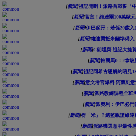
[
新聞
]
祖記開咧！派路首戰誓「
[
新聞
]
官宣！維達爾100萬歐
[
新聞
]
伊巴起孖：若係20歲入
[
新聞
]
維達爾抵米蘭準備入
[
新聞
]
C朗埋齋 祖記大捷
[
新聞
]
帕爾馬0：2拿玻
[
新聞
]
祖記同希古恩解約唔見18
[
新聞
]
意文考官爆料 阿蘇刻
[
新聞
]
派路教練課程全班
[
新聞
]
派奧利：伊巴必鬥
[
新聞
]
得「米」？總監親證維達
[
新聞
]
派路獲選意甲最性