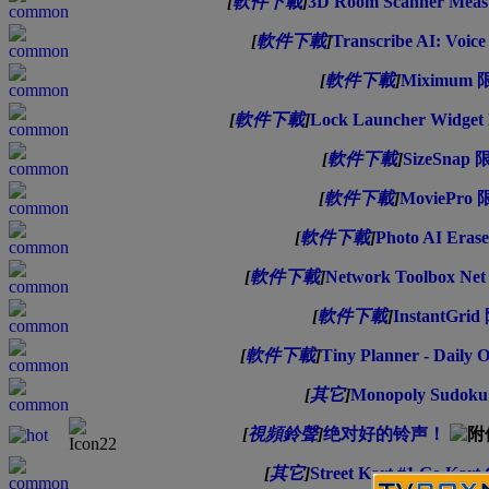
[
軟件下載
]
3D Room Scanner Mea
[
軟件下載
]
Transcribe AI: Voi
[
軟件下載
]
Miximum
[
軟件下載
]
Lock Launcher Widg
[
軟件下載
]
SizeSna
[
軟件下載
]
MoviePr
[
軟件下載
]
Photo AI Er
[
軟件下載
]
Network Toolbox Ne
[
軟件下載
]
InstantGr
[
軟件下載
]
Tiny Planner - Dail
[
其它
]
Monopoly Sudo
[
視頻鈴聲
]
绝对好的铃声！
[
其它
]
Street Kart #1 Go K