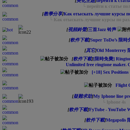
[
美化主題
]
перейти к стат
└ перейти к статье по
[
教學分享
]
Как отыскать лучшие курсы п
└ Как отыскать лучшие курсы по ра
[
視頻鈴聲
]
三首Jazz 铃声
[
軟件下載
]
Super ToDo’s 限
[
其它
]
Old Monterre
[
軟件下載
]
[限時免費] Ringtone 
Unlimited free ringtone maker. C
[+18] Sex Positions
Flight 
[
疑難求助
]
My Iphone line pro
└ Iphone 4s
[
軟件下載
]
FyTube - YouTube 
[
軟件下載
]
Megapoli