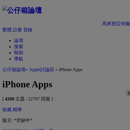
馬來西亞伺服
繁體
註冊
登錄
論壇
搜索
幫助
導航
公仔箱論壇
»
Apple討論區
» iPhone Apps
iPhone Apps
[
4260
主題 / 22707 回復 ]
收藏
精華
版主: *空缺中*