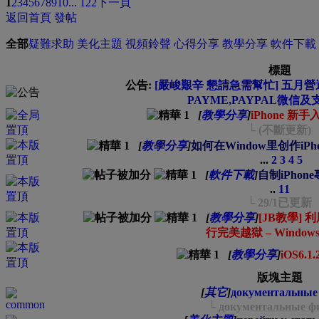
1
2
3
4
5
6
7
8
9
10
... 122
下一頁
返回首頁
發帖
全部
疑難求助
美化主題
視頻鈴聲
心得分享
教學分享
軟件下載
標題
公告:
[嚴峻艱辛 懇請急需幫忙] 五月營運
PAYME,PAYPAL微信及
[
教學分享
]
iPhone 新手
└ (不斷更新)
[
教學分享
]
如何在Window里创作iP
...
2
3
4
5
[
軟件下載
]
自制iPhon
..
11
└ 29/1已更新
[
教學分享
]
[JB教學] 利用
行完美越獄 – Window
[
教學分享
]
iOS6.
版塊主題
[
其它
]
документальны
└ документальные 