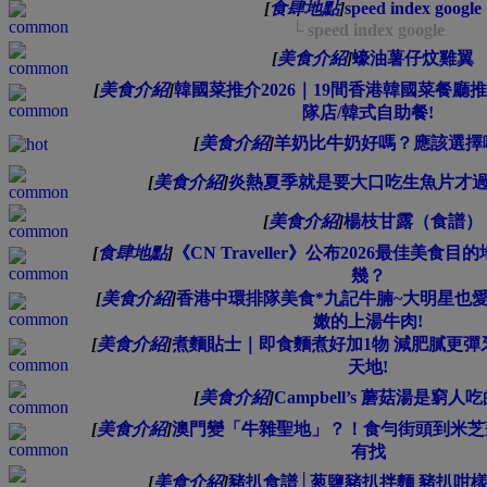
[
食肆地點
]
speed index google
└ speed index google
[
美食介紹
]
蠔油薯仔炆雞翼
[
美食介紹
]
韓國菜推介2026｜19間香港韓國菜餐廳
隊店/韓式自助餐!
[
美食介紹
]
羊奶比牛奶好嗎？應該選擇
[
美食介紹
]
炎熱夏季就是要大口吃生魚片才
[
美食介紹
]
楊枝甘露（食譜）
[
食肆地點
]
《CN Traveller》公布2026最佳美
幾？
[
美食介紹
]
香港中環排隊美食*九記牛腩~大明星也愛
嫩的上湯牛肉!
[
美食介紹
]
煮麵貼士｜即食麵煮好加1物 減肥膩更
天地!
[
美食介紹
]
Campbell’s 蘑菇湯是窮
[
美食介紹
]
澳門變「牛雜聖地」？！食勻街頭到米芝蓮
有找
[
美食介紹
]
豬扒食譜│葱鹽豬扒拌麵 豬扒咁樣