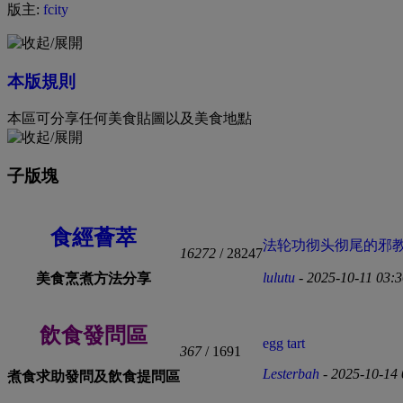
版主:
fcity
本版規則
本區可分享任何美食貼圖以及美食地點
子版塊
食經薈萃
法轮功彻头彻尾的邪教组织
16272
/ 28247
lulutu
- 2025-10-11 03:
美食烹煮方法分享
飲食發問區
egg tart
367
/ 1691
Lesterbah
- 2025-10-14
煮食求助發問及飲食提問區