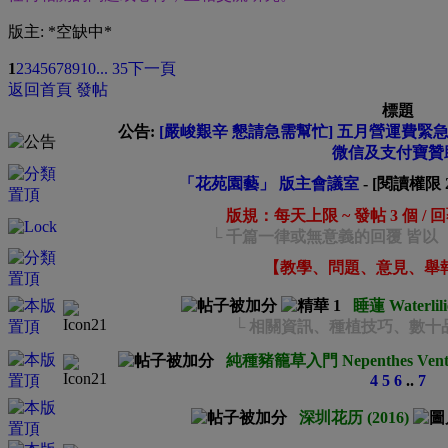
版主: *空缺中*
1
2
3
4
5
6
7
8
9
10
... 35
下一頁
返回首頁
發帖
標題
公告:
[嚴峻艱辛 懇請急需幫忙] 五月營運費緊急募集
微信及支付寶贊
「花苑園藝」 版主會議室
- [閱讀權限
版規：每天上限 ~ 發帖 3 個 / 
└ 千篇一律或無意義的回覆 皆以
【教學、問題、意見、舉
睡蓮 Waterlili
└ 相關資訊、種植技巧、數十
純種豬籠草入門 Nepenthes Vent
4
5
6
..
7
深圳花历 (2016)