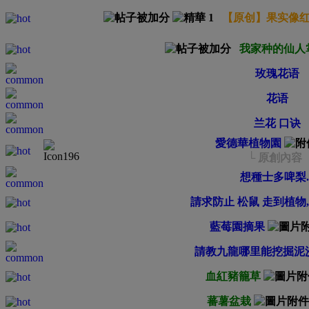
【原创】果实像
我家种的仙人掌C
玫瑰花语
花语
兰花 口诀
愛德華植物園
└ 原創內容
想種士多啤梨..
請求防止 松鼠 走到植物
藍莓園摘果
請教九龍哪里能挖掘泥
血紅豬籠草
蕃薯盆栽