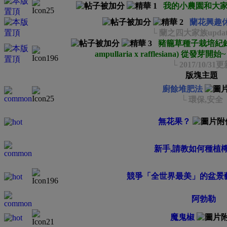
我的小農園和大
蘭花興趣
└ 蘭之四大家族updated
豬籠草種子栽培紀錄 (N.vi
ampullaria x rafflesiana) 從發芽開始~
└ 2017/10/31
版塊主題
廚餘堆肥法
└ 環保,安全
無花果？
新手,請教如何種植
競爭「全世界最美」的盆景
阿勃勒
魔鬼椒