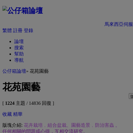
馬來西亞伺服
繁體
註冊
登錄
論壇
搜索
幫助
導航
公仔箱論壇
» 花苑園藝
花苑園藝
[
1224
主題 / 14836 回復 ]
收藏
精華
版塊介紹:
花卉栽培﹐組合盆栽、園藝造景﹐防治害蟲 。
任何相關的問題或心得，互相交流研究。