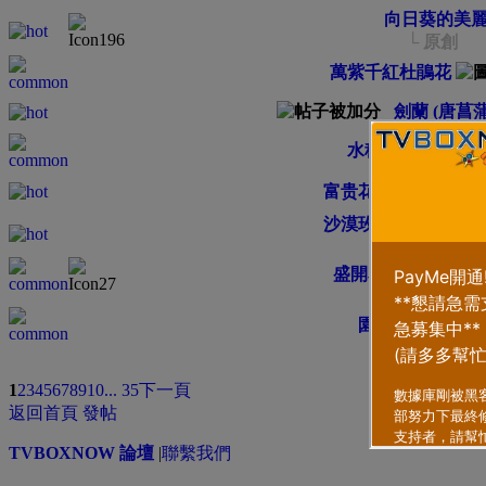
向日葵的美
└ 原創
萬紫千紅杜鵑花
劍蘭 (唐菖蒲
水種萬年青
富贵花~沙漠玫瑰~天
沙漠玫瑰...天宝花
└ Desert rose
盛開花朵 Blooming F
園藝工程、花卉
類型
排序方式
1
2
3
4
5
6
7
8
9
10
... 35
下一頁
返回首頁
發帖
TVBOXNOW 論壇
|
聯繫我們