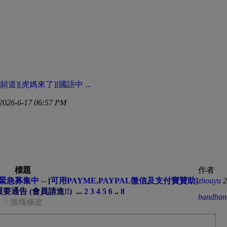
頻道][虎媽來了][國語中 ...
2026-6-17 06:57 PM
標題
作者
急募集中 -- [可用PAYME,PAYPAL微信及支付寶贊助]
zhouyu
2
重要通告 (會員請進!!)
...
2
3
4
5
6
..
8
bandban
└ 版塊修改