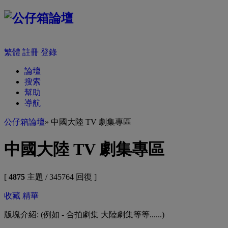
繁體
註冊
登錄
論壇
搜索
幫助
導航
公仔箱論壇
» 中國大陸 TV 劇集專區
中國大陸 TV 劇集專區
[
4875
主題 / 345764 回復 ]
收藏
精華
版塊介紹: (例如 - 合拍劇集 大陸劇集等等......)