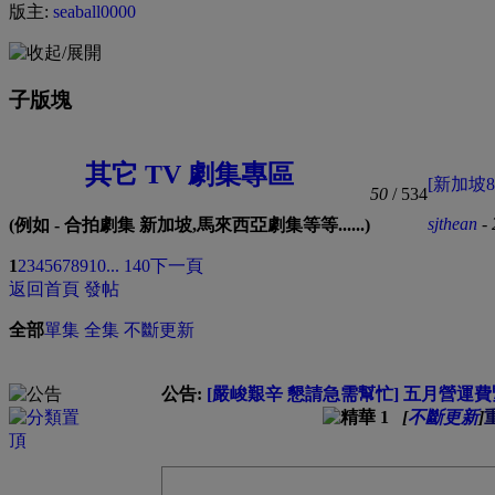
版主:
seaball0000
子版塊
其它 TV 劇集專區
[新加坡8
50
/ 534
sjthean
- 
(例如 - 合拍劇集 新加坡,馬來西亞劇集等等......)
1
2
3
4
5
6
7
8
9
10
... 140
下一頁
返回首頁
發帖
全部
單集
全集
不斷更新
公告:
[嚴峻艱辛 懇請急需幫忙] 五月營運費緊
[
不斷更新
]