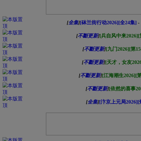
[
全集
]
[砵兰街行动2026][全24集]
-
[
不斷更新
]
[兵自风中来2026][
[
不斷更新
]
[九门2026][第1
[
不斷更新
]
[天才，女友2026
[
不斷更新
]
[江海潮生2026][第
[
不斷更新
]
[依然的喜事202
[
全集
]
[汴京上元局2026][