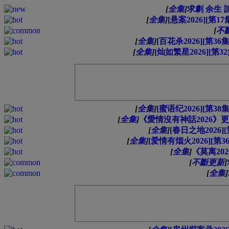
[
全集
]
求劇 余生 請
[
全集
]
[悬案2026][第17
[
不
[
全集
]
[百花杀2026][第36
[
全集
]
[灿如繁星2026][第3
[
全集
]
[蜜语纪2026][第38
[
全集
]
《愛情沒有神話2026》更
[
全集
]
[春日之地2026]
[
全集
]
[爱情有烟火2026][第3
[
全集
]
《莫离202
[
不斷更新
]
[
全集
]