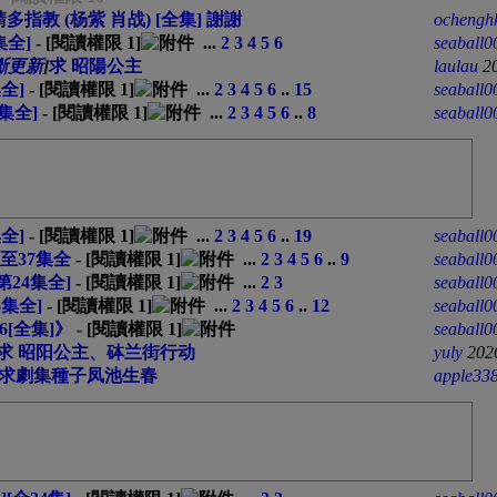
多指教 (杨紫 肖战) [全集] 謝謝
ochengh
集全]
- [閱讀權限
1
]
...
2
3
4
5
6
seaball0
斷更新
]
求 昭陽公主
laulau
2
集全]
- [閱讀權限
1
]
...
2
3
4
5
6
..
15
seaball0
2集全]
- [閱讀權限
1
]
...
2
3
4
5
6
..
8
seaball0
集全]
- [閱讀權限
1
]
...
2
3
4
5
6
..
19
seaball0
至37集全
- [閱讀權限
1
]
...
2
3
4
5
6
..
9
seaball0
[第24集全]
- [閱讀權限
1
]
...
2
3
seaball0
6集全]
- [閱讀權限
1
]
...
2
3
4
5
6
..
12
seaball0
6[全集]》
- [閱讀權限
1
]
seaball0
求 昭阳公主、砵兰街行动
yuly
202
求劇集種子凤池生春
apple33