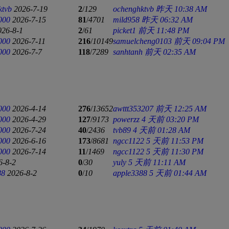
ktvb
2026-7-19
2
/
129
ochenghktvb
昨天 10:38 AM
000
2026-7-15
81
/
4701
mild958
昨天 06:32 AM
026-8-1
2
/
61
picket1
前天 11:48 PM
000
2026-7-11
216
/
10149
samuelcheng0103
前天 09:04 PM
000
2026-7-7
118
/
7289
sanhtanh
前天 02:35 AM
000
2026-4-14
276
/
13652
awttt353207
前天 12:25 AM
000
2026-4-29
127
/
9173
powerzz
4 天前 03:20 PM
000
2026-7-24
40
/
2436
tvb89
4 天前 01:28 AM
000
2026-6-16
173
/
8681
ngcc1122
5 天前 11:53 PM
000
2026-7-14
11
/
1469
ngcc1122
5 天前 11:30 PM
6-8-2
0
/
30
yuly
5 天前 11:11 AM
88
2026-8-2
0
/
10
apple3388
5 天前 01:44 AM