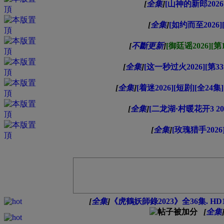
[
全集
]
[山神的新郎2026]
[
全集
]
[如约而至2026]
[
不斷更新
]
[御廷谣2026][第
[
全集
]
[这一秒过火2026][第3
[
全集
]
[着迷2026][短剧][全24集]
[
全集
]
[二龙湖·村暖花开3 202
[
全集
]
[玫瑰猎手2026]
[
全集
]
《虎鶴妖師錄2023》全36集. HD
[
全集