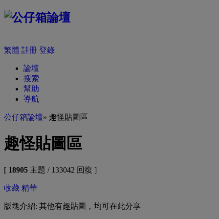
繁體
註冊
登錄
論壇
搜索
幫助
導航
公仔箱論壇
» 趣怪貼圖區
趣怪貼圖區
[
18905
主題 / 133042 回復 ]
收藏
精華
版塊介紹: 其他有趣貼圖，均可在此分享