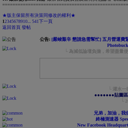
================================================
★版主保留所有決策同修改的權利★
1
2
3
4
5
6
7
8
9
10
... 541
下一頁
返回首頁
發帖
公告:
[嚴峻艱辛 懇請急需幫忙] 五月營運費緊急
Photob
└ 為減低論壇負擔，希望盡量使用
└ 灌水一
●●●●●●●貼圖
└ 2
兄弟，加油，我
終極測速器 Speed 
New Facebook Headquarter