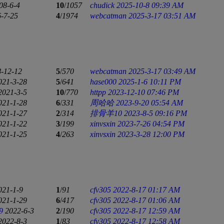
08-6-4
10
/
1057
chudick
2025-10-8 09:39 AM
-7-25
4
/
1974
webcatman
2025-3-17 03:51 AM
-12-12
5
/
570
webcatman
2025-3-17 03:49 AM
021-3-28
5
/
641
hase000
2025-1-6 10:11 PM
2021-3-5
10
/
770
httpp
2023-12-10 07:46 PM
021-1-28
6
/
331
周哈哈
2023-9-20 05:54 AM
021-1-27
2
/
314
排骨羊10
2023-8-5 09:16 PM
021-1-22
3
/
199
xinvsxin
2023-7-26 04:54 PM
021-1-25
4
/
263
xinvsxin
2023-3-28 12:00 PM
021-1-9
1
/
91
cfv305
2022-8-17 01:17 AM
021-1-29
6
/
417
cfv305
2022-8-17 01:06 AM
9
2022-6-3
2
/
190
cfv305
2022-8-17 12:59 AM
2022-8-3
1
/
83
cfv305
2022-8-17 12:58 AM