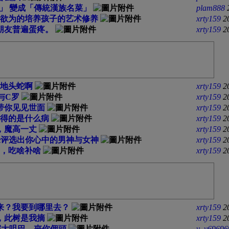
」 變成「傳統漢族名菜」
plam888
欲为的培养孩子的艺术修养
xrty159
2
朋友普遍蛋疼。
xrty159
2
地头蛇啊
xrty159
2
与C罗
xrty159
2
带你见见世面
xrty159
2
得的是什么病
xrty159
2
，魔高一丈
xrty159
2
来评选出你心中的男神与女神
xrty159
2
，吃啥补啥
xrty159
2
来？我要到哪里去？
xrty159
2
，此树是我摘
xrty159
2
靂大咀巴，夾你個頭
v_v69696