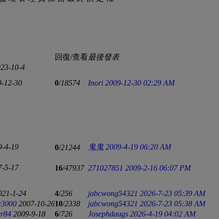
回復/查看
最後發表
23-10-4
9-12-30
0
/
18574
Inori
2009-12-30 02:29 AM
9-4-19
鬼鬼
2009-4-19 06:20 AM
0
/
21244
7-5-17
16
/
47937
271027851
2009-2-16 06:07 PM
021-1-24
4
/
256
jabcwong54321
2026-7-23 05:39 AM
r3000
2007-10-26
10
/
2338
jabcwong54321
2026-7-23 05:38 AM
er84
2009-9-18
6
/
726
Josephdaugs
2026-4-19 04:02 AM