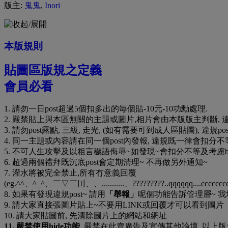
版主:
鬼鬼
,
Inori
本版規則
貼圖區版規之定義
會員必看
1. 請勿一日post超過5個扣多出的毎個貼-10元-10功勳處理.
2. 嚴禁貼上與本區無關的主題或圖片,相片會由本版版主判斷, 
3. 請勿post露點, 三級, 走光, (如有需要可到成人區貼圖), 違規post會
4. 同一主題或內容請在同一個post內發報, 違規既一律會扣分不
5. 不可人生攻擊及以粗言穢語侮辱~如發現~會扣分不等及考慮ba
6. 超過兩個禮拜既沉底post會定期清理~ 不再做另外通知~
7. 灌水將被完全禁止,所有冇意義回覆
(eg.^^、^_^、￣▽￣〣、、...........、?????????..qqqqqq...
8. 如果有發現違規post~ 請用
「舉報」
呢個功能告訴管理層~ 我
9. 請大家直接張圖片貼上~不要用LINK或回覆才可以看到圖片
10. 請大家貼圖前, 先清除圖片上的網站和網址
11. 嚴禁使用hide功能
嚴禁在此賣廣告及宣傳其他論壇 以上版規請大家注