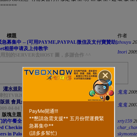
=======
標題
作者
募集中 -- [可用PAYME,PAYPAL微信及支付寶贊助]
zhouyu
20
ucket相册申请及上传教学
Inori
200
別的SERVER去HOST 圖，多謝合作 ^^
✕
灌水規則
鬼鬼
200
律扣TVB20,扣20功勳
區版規 會員必看●●●●●●●
...
2
鬼鬼
200
009-04-04 更新
版塊主題
们的午餐全靠你了
xrty159
2
Checking Machine
char_cha
s in Palo Alto California
skymonst