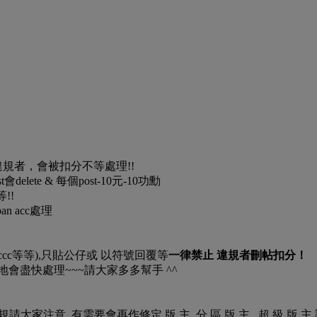
違規者，會被扣分不等處理!!
delete & 每個post-10元-10功勳
等!!
n acc處理
.cccccccccc等等),只貼公仔或 以符號回覆等
一律禁止 違規者刪帖扣分！
地會盡快處理~~~請大家多多幫手 ^^
意 有需要會再作修定 版 主 .分 區 版 主 . 超 級 版 主 論 壇