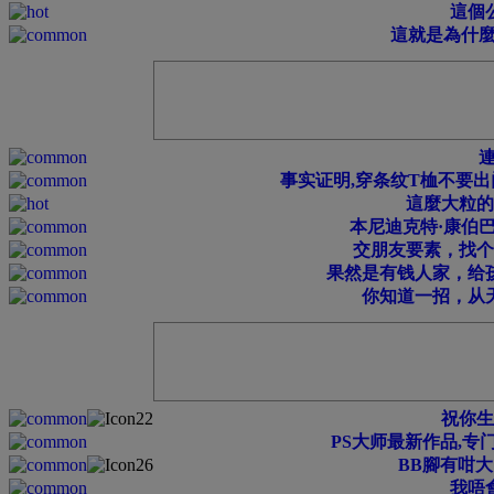
這個
這就是為什
連
事实证明,穿条纹T桖不要出
這麼大粒的
本尼迪克特·康伯
交朋友要素，找个
果然是有钱人家，给
你知道一招，从
祝你生
PS大师最新作品,专
BB腳有咁大
我唔