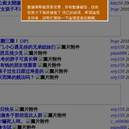
公廁太開揚
kitty50
20
麼女孩子不適合騎車的原因
bvge
2016
翻三圈！ [3P]
bvge
2018
门,小心遇见你的兄弟姐妹们
xrty159
2
西瓜很少見
plam888
巴奇的脖子可真长啊
xrty159
2
有钱的朋友很重要
xrty159
2
孩子过生日跟过寿是的
xrty159
2
天而降的贱法吗？
xrty159
2
日快乐
xrty159
2
门服务于那些逗比人群
xrty159
2
?嚇死人咩。
v_v69696
會去試
plam888