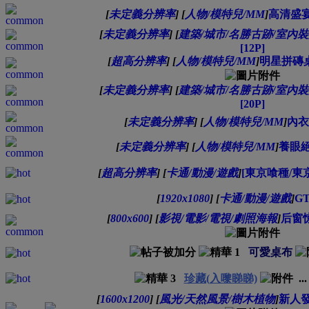
[
未定義分辨率
]
[
人物/模特兒/MM
]
高清盛宴
[
未定義分辨率
]
[
建築/城市/名勝古跡/室內
[12P]
[
超高分辨率
]
[
人物/模特兒/MM
]
明星拼磚桌
[
未定義分辨率
]
[
建築/城市/名勝古跡/室內
[20P]
[
未定義分辨率
]
[
人物/模特兒/MM
]
內衣
[
未定義分辨率
]
[
人物/模特兒/MM
]
養眼絕
[
超高分辨率
]
[
卡通/動漫/遊戲
]
[東京喰種/東京食
[
1920x1080
]
[
卡通/動漫/遊戲
]
G
[
800x600
]
[
影視/電影/電視/劇照海報
]
后窗惊魂
可愛桌布
珍藏(入嚟睇睇)
..
[
1600x1200
]
[
風光/天然風景/樹木植物
]
新人