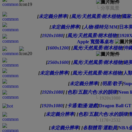
└ 分享風景
[
未定義分辨率
]
[
風光/天然風景/樹木植物
]
國家
[
未定義分辨率
]
[
人物/模特兒/MM
]
日本美
[
1920x1080
]
[
風光/天然風景/樹木植物
]
[1920X
Apple 寬螢幕桌布
[
1600x1200
]
[
風光/天然風景/樹木植物
]
沖繩
[
2560x1600
]
[
風光/天然風景/樹木植物
]
絕美
[
未定義分辨率
]
[
風光/天然風景/樹木植物
]
人類
[
未定義分辨率
]
[
明星/歌手
]
Sup
[
1920x1080
]
[
色彩/五顏六色/水的韻律
]
Neon l
└ 1920x1080
[
1920x1080
]
[
卡通/動漫/遊戲
]
Dragon Ball
[
未定義分辨率
]
[
色彩/五顏六色/水的韻律
]
└ 1170×2532
[
未定義分辨率
]
[
各類體育/運動員
]
NBA金