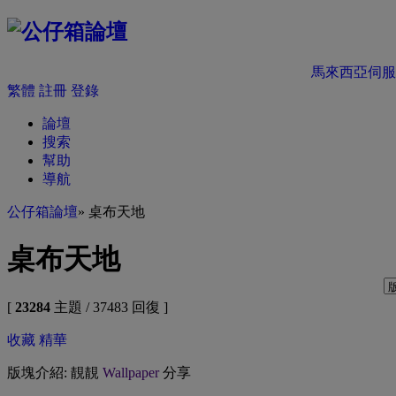
馬來西亞伺服
繁體
註冊
登錄
論壇
搜索
幫助
導航
公仔箱論壇
» 桌布天地
桌布天地
[
23284
主題 / 37483 回復 ]
收藏
精華
版塊介紹: 靚靚
Wallpaper
分享