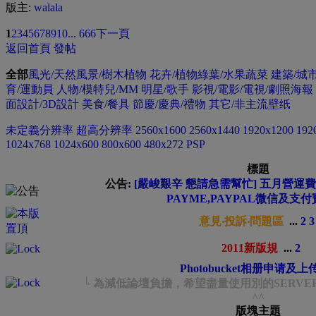
版主:
walala
1
2
3
4
5
6
7
8
9
10
... 666
下一頁
返回首頁
發帖
全部
風光/天然風景/樹木植物
花卉/植物綠葉/水果蔬菜
建築/城
育/運動員
人物/模特兒/MM
明星/歌手
影視/電影/電視/劇照海報
面設計/3D設計
美食/餐具
節慶/慶典/禮物
其它/非主流壁纸
未定義分辨率
超高分辨率
2560x1600
2560x1440
1920x1200
192
1024x768
1024x600
800x600
480x272 PSP
標題
公告:
[嚴峻艱辛 懇請急需幫忙] 五月營運費緊
PAYME,PAYPAL微信及支付
意見‧投訴‧問題區
...
2
3
2011新版規
...
2
Photobucket相册申请及
└ 為減低論壇負擔，希望盡量使用別的SERVE
^^
版塊主題