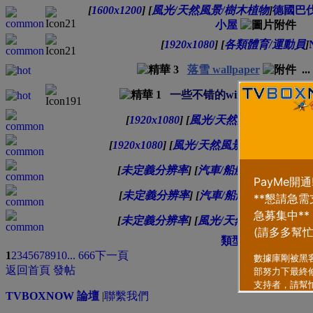
[
1600x1200
]
[
風光/天然風景/樹木植物
]
德國巴
小屋
[
1920x1080
]
[
各類體育/運動員
]
落雪 wallpaper
...
一些不错的window7桌面！
[
1920x1080
]
[
風光/天然風景/樹木植物
]
[
1920x1080
]
[
風光/天然風景/樹木植物
]
巴
[
未定義分辨率
]
[
汽車/船艦/飛機/交通
]
名
[
未定義分辨率
]
[
汽車/船艦/飛機/交通
]
名
[
未定義分辨率
]
[
風光/天然風景/樹木植
類型
排序方式
1
2
3
4
5
6
7
8
9
10
... 666
下一頁
返回首頁
發帖
TVBOXNOW 論壇
|
聯繫我們