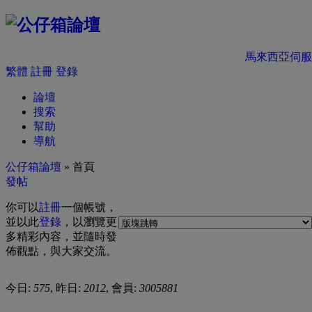
馬來西亞伺服
繁體
註冊
登錄
論壇
搜索
幫助
導航
公仔箱論壇
» 首頁
發帖
你可以
註冊
一個帳號，
並以此
登錄
，以瀏覽更
多精彩內容，並隨時發
佈觀點，與大家交流。
今日:
575
, 昨日:
2012
, 會員:
3005881