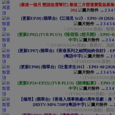
[最後一個月 懇請急需幫忙] 最後二月營運費緊急募集中- 
20)]
...
2
3
4
[更新EP20] (翡翠台)《江湖見 Sr2》- EP01~20 [2026-
...
2
3
4
5
6
└ (TVBOXNOW原創) - 
[更新EP02] (TVB PLUS)《怪宿宿-2想天開》- EP01~02 [
中字]
...
2
3
4
└ (TVBOXNOW原創) - 蔡景行
[更新EP07] (翡翠台)《香港系列之細間始終你好》- EP01~07 
[粵語中字]
...
2
└ (TVBOXNOW原創) 
[更新EP60] (翡翠台)《社畜求生101》- EP01~60 [2026-
...
2
3
4
5
6
└ (TVBOXNOW原
[更新EP24+EP25] (TVB PLUS)《師傅點算》- EP01~25 [
中字]
...
2
3
4
└ (TVBOXNOW原創) -
【備用】(翡翠台)《香港入境事務處65周年呈獻：身「入」其
[HDTV-MP4-720P][粵語中字]
...
└ (TVBOXNOW原創) - 