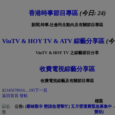
香港時事節目專區
(今日:
24
)
新聞,時事,社會民生動向及有關節目專區
ViuTV & HOY TV & ATV 綜藝分享區
(今
ViuTV & HOY TV 之綜藝節目分享
收費電視綜藝分享區
收費電視綜藝及有關節目專區
1
2
3
4
5
6
7
8
9
10
... 195
下一頁
返回首頁
發帖
標題
公告:
[嚴峻艱辛 懇請急需幫忙] 五月營運費緊急募集中 --
贊助]