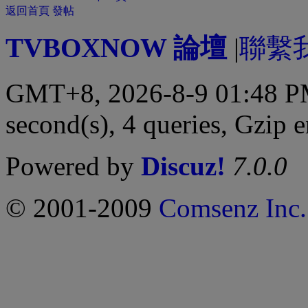
返回首頁
發帖
TVBOXNOW 論壇
|
聯繫
GMT+8, 2026-8-9 01:48 
second(s), 4 queries, Gzip 
Powered by
Discuz!
7.0.0
© 2001-2009
Comsenz Inc.