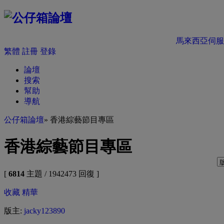
馬來西亞伺服
繁體
註冊
登錄
論壇
搜索
幫助
導航
公仔箱論壇
» 香港綜藝節目專區
香港綜藝節目專區
[
6814
主題 / 1942473 回復 ]
收藏
精華
版主:
jacky123890