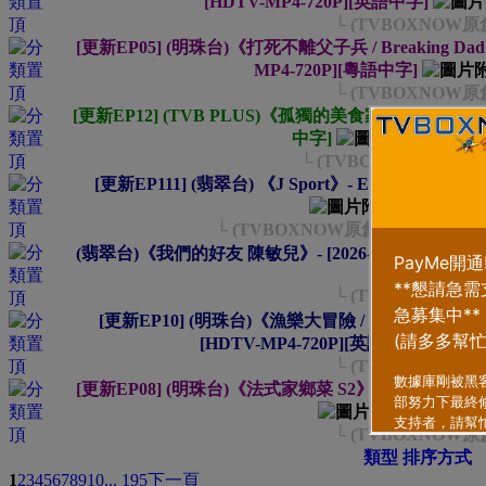
[HDTV-MP4-720P][英語中字]
└ (TVBOXNOW原
[更新EP05] (明珠台)《打死不離父子兵 / Breaking Dad (VI)
MP4-720P][粵語中字]
└ (TVBOXNOW原
[更新EP12] (TVB PLUS)《孤獨的美食家們》- EP01~12 [2
中字]
...
2
3
4
└ (TVBOXNOW原創) 
[更新EP111] (翡翠台) 《J Sport》- EP01~111 [2026
...
2
3
4
5
6
└ (TVBOXNOW原創) - 鄭衍峰 
(翡翠台)《我們的好友 陳敏兒》- [2026-07-04][HDTV-
3
4
5
└ (TVBOXNOW原
[更新EP10] (明珠台)《漁樂大冒險 / Red's Fishing Adve
[HDTV-MP4-720P][英語中字]
└ (TVBOXNOW原
[更新EP08] (明珠台)《法式家鄉菜 S2》- EP01~08 [2026
...
2
3
4
5
└ (TVBOXNOW原
類型
排序方式
1
2
3
4
5
6
7
8
9
10
... 195
下一頁