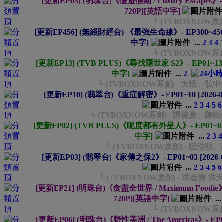
[更新EP03] (明珠台)《優遊假期 / Luxury Escapes》- EP
720P][英語中字]
└ (TVBOXNOW原
[更新EP456] (無綫財經台) 《最強生命線》- EP300~456 [2
中字]
...
2
3
4
└ (TVBOXNOW原
[更新EP13] (TVB PLUS)《尋找隱世家 S2》- EP01~13 [
中字]
...
2
└ (TVBOXNOW原創) - 大悟、
[更新EP10] (翡翠台)《重症解密》- EP01~10 [2026-0
...
2
3
4
5
6
└ (TVBOXNOW原創) - 譚俊彥
[更新EP02] (TVB PLUS)《呢度都有外星人》- EP01~02 [2
中字]
...
2
3
4
└ (TVBOXNOW原創) - 陸浩
[更新EP03] (翡翠台)《家傳之保2》- EP01~03 [2026-0
...
2
3
4
5
6
└ (TVBOXNOW原創) - 洪金寶 
[更新EP21] (明珠台)《食盡全世界 / Maximum Foodie》- E
720P][英語中字]
..
└ (TVBOXNOW原
[更新EP06] (明珠台)《野性美洲 / The Americas》- EP01~