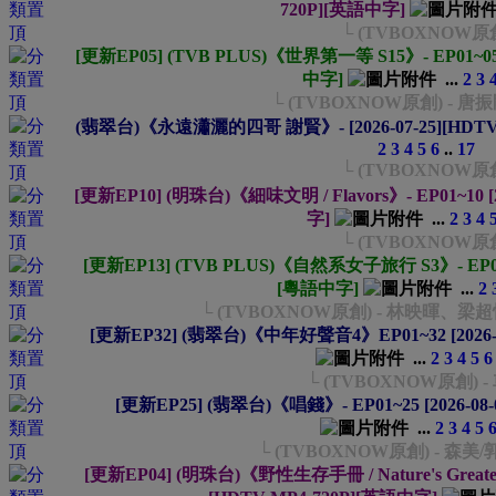
720P][英語中字]
└ (TVBOXNOW原
[更新EP05] (TVB PLUS)《世界第一等 S15》- EP01~05 [
中字]
...
2
3
└ (TVBOXNOW原創) - 
(翡翠台)《永遠瀟灑的四哥 謝賢》- [2026-07-25][HDTV
2
3
4
5
6
..
17
└ (TVBOXNOW原
[更新EP10] (明珠台)《細味文明 / Flavors》- EP01~10 [2
字]
...
2
3
4
└ (TVBOXNOW原
[更新EP13] (TVB PLUS)《自然系女子旅行 S3》- EP01~13
[粵語中字]
...
2
└ (TVBOXNOW原創) - 林映暉
[更新EP32] (翡翠台)《中年好聲音4》EP01~32 [2026-0
...
2
3
4
5
6
└ (TVBOXNOW原創) 
[更新EP25] (翡翠台)《唱錢》- EP01~25 [2026-08
...
2
3
4
5
└ (TVBOXNOW原創) - 森美
[更新EP04] (明珠台)《野性生存手冊 / Nature's Greatest S