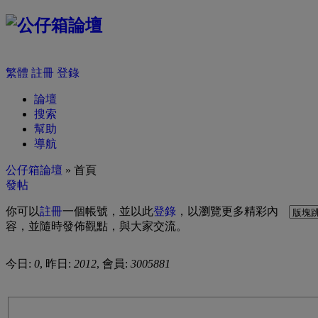
繁體
註冊
登錄
論壇
搜索
幫助
導航
公仔箱論壇
» 首頁
發帖
你可以
註冊
一個帳號，並以此
登錄
，以瀏覽更多精彩內
容，並隨時發佈觀點，與大家交流。
今日:
0
, 昨日:
2012
, 會員:
3005881