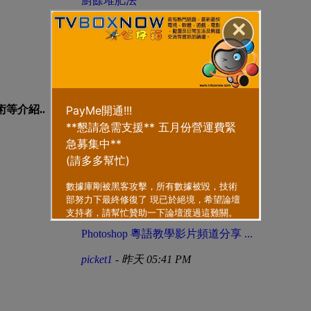
廚餘堆肥法
。
✕
jabcwong54321
- 2026-7-23 04:49 AM
RG系列 飞翼零式高达
jikiss520
- 2026-6-23 12:07 AM
等介紹..
大陸半山酒店~魔術表演 ...
jr8335
- 2025-10-31 03:34 PM
Photoshop 粵語教學影片頻道分享 ...
picket1
-
昨天 05:41 PM