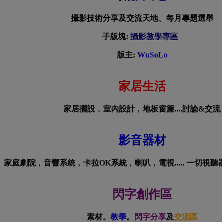
攝影技術分享及交流天地、每月專題選舉
子版塊:
攝影教學專區
版主:
WuSoLo
家居生活
家居擺設﹐室內設計﹐地板窗簾....討論&交流
影音器材
家庭劇院﹐音響系統﹐卡拉OK系統﹐喇叭﹐電視..... 一切視
閃字創作區
素材。
教學
。
閃字分享
及
交流區