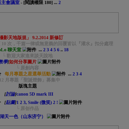
版主會議室
- [閱讀權限
180
]
...
2
攝影天地版規」 9.2.2014 新修訂
 回覆 10 次，千篇一律或無意義的回覆皆以『灌水』扣分處理
oLo 聊天室
...
2
3
4
5
6
..
18
└ 歡迎大家進來談天說地
教學
]
如何分享圖片
└ 原創內容
每月專題之星選舉活動
...
2
3
4
 12 月專題「聖誕燈飾」募集中
版塊主題
[
討論
]
canon 5D mark III
[
貼圖
]
1 2 3, Smile (微笑) 2 !
└ 原创作品
湖天一色（山东济宁）