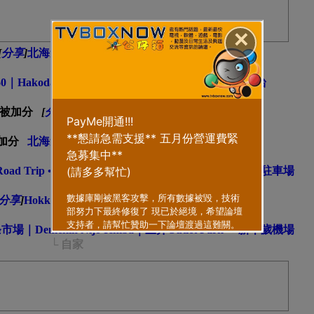
✕
[
分享
]
北海道自駕遊｜114km 2小·時代0分鐘
└ 自家
60｜Hakodate Night View 函館山の夜景 • 函館山觀景台
└ 自家
[
分享
]
北海道自駕遊 Day 3
└ 自家
北海道自駕遊 168km 3小時長駕
└ 自家
o Road Trip • Y's Hotel 旭川站前 ➡ 旭山動物園正門第二駐車場
└ 自家
分享
]
Hokkaido Travel 2025 behind the scenes
└ 自家
｜Demekin Nijo Ichiba｜三井Outlet Park ➡ 新千歲機場
└ 自家