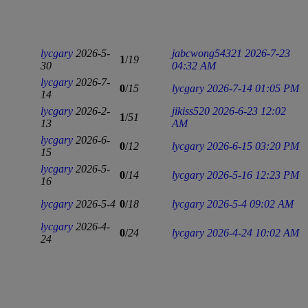
lycgary
2026-5-
jabcwong54321
2026-7-23
1
/
19
30
04:32 AM
lycgary
2026-7-
0
/
15
lycgary
2026-7-14 01:05 PM
14
lycgary
2026-2-
jikiss520
2026-6-23 12:02
1
/
51
13
AM
lycgary
2026-6-
0
/
12
lycgary
2026-6-15 03:20 PM
15
lycgary
2026-5-
0
/
14
lycgary
2026-5-16 12:23 PM
16
lycgary
2026-5-4
0
/
18
lycgary
2026-5-4 09:02 AM
lycgary
2026-4-
0
/
24
lycgary
2026-4-24 10:02 AM
24