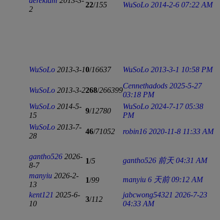
dereklam
2013-3-
22
/
155
WuSoLo
2014-2-6 07:22 AM
2
WuSoLo
2013-3-1
0
/
16637
WuSoLo
2013-3-1 10:58 PM
Cennethadods
2025-5-27
WuSoLo
2013-3-2
268
/
266399
03:18 PM
WuSoLo
2014-5-
WuSoLo
2024-7-17 05:38
9
/
12780
15
PM
WuSoLo
2013-7-
46
/
71052
robin16
2020-11-8 11:33 AM
28
gantho526
2026-
gantho526
前天 04:31 AM
1
/
5
8-7
manyiu
2026-2-
manyiu
6 天前 09:12 AM
1
/
99
13
kent121
2025-6-
jabcwong54321
2026-7-23
3
/
112
10
04:33 AM