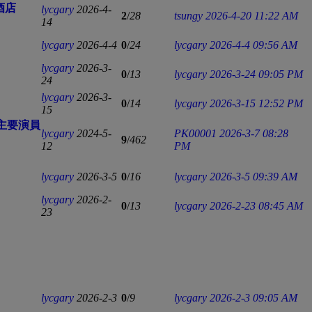
酒店
lycgary
2026-4-
2
/
28
tsungy
2026-4-20 11:22 AM
14
lycgary
2026-4-4
0
/
24
lycgary
2026-4-4 09:56 AM
lycgary
2026-3-
0
/
13
lycgary
2026-3-24 09:05 PM
24
lycgary
2026-3-
0
/
14
lycgary
2026-3-15 12:52 PM
15
色｜主要演員
lycgary
2024-5-
PK00001
2026-3-7 08:28
9
/
462
12
PM
lycgary
2026-3-5
0
/
16
lycgary
2026-3-5 09:39 AM
lycgary
2026-2-
0
/
13
lycgary
2026-2-23 08:45 AM
23
lycgary
2026-2-3
0
/
9
lycgary
2026-2-3 09:05 AM