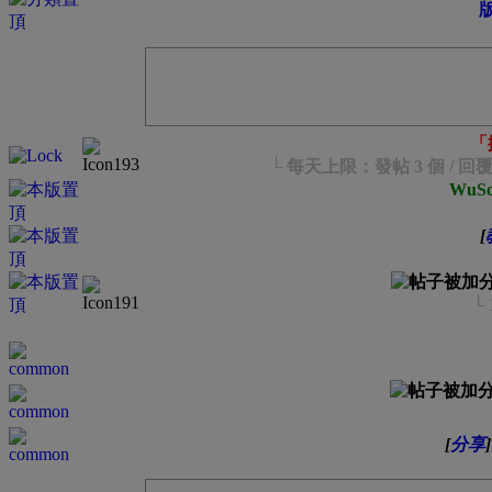
「
└ 每天上限：發帖 3 個 /
WuS
[
└
[
分享
]