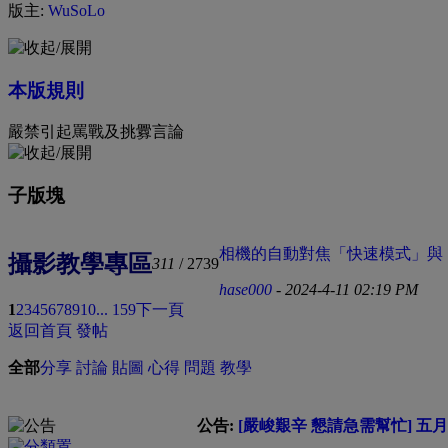
版主:
WuSoLo
本版規則
嚴禁引起罵戰及挑釁言論
子版塊
相機的自動對焦「快速模式」與「 
攝影教學專區
311
/ 2739
hase000
- 2024-4-11 02:19 PM
1
2
3
4
5
6
7
8
9
10
... 159
下一頁
返回首頁
發帖
全部
分享
討論
貼圖
心得
問題
教學
公告:
[嚴峻艱辛 懇請急需幫忙] 五月