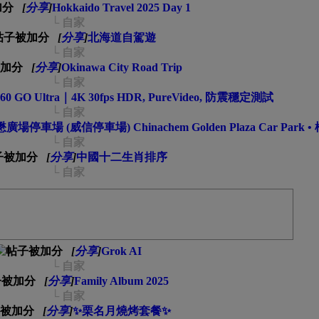
[
分享
]
Hokkaido Travel 2025 Day 1
└ 自家
[
分享
]
北海道自駕遊
└ 自家
[
分享
]
Okinawa City Road Trip
└ 自家
a360 GO Ultra｜4K 30fps HDR, PureVideo, 防震穩定測試
└ 自家
｜華懋廣場停車場 (威信停車場) Chinachem Golden Plaza Car Park
└ 自家
[
分享
]
中國十二生肖排序
└ 自家
[
分享
]
Grok AI
└ 自家
[
分享
]
Family Album 2025
└ 自家
[
分享
]
✨栗名月燒烤套餐✨