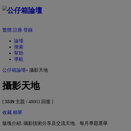
繁體
註冊
登錄
論壇
搜索
幫助
導航
公仔箱論壇
» 攝影天地
攝影天地
[
5539
主題 / 48003 回復 ]
收藏
精華
版塊介紹: 攝影技術分享及交流天地、每月專題選舉