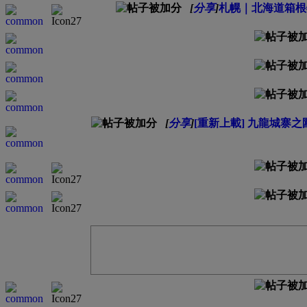
[
分享
]
札幌｜北海道箱根
[
分享
]
[重新上載] 九龍城寨之圍城 T