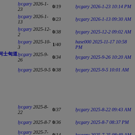
lycgary
2026-1-
0
/
19
lycgary
2026-1-23 10:14 PM
23
lycgary
2026-1-
0
/
23
lycgary
2026-1-13 09:30 AM
13
lycgary
2025-12-
0
/
38
lycgary
2025-12-2 09:02 AM
2
lycgary
2025-10-
hase000
2025-11-17 10:58
1
/
40
3
PM
 • 柯士甸道
lycgary
2025-9-
0
/
34
lycgary
2025-9-26 10:20 AM
26
lycgary
2025-9-5
0
/
38
lycgary
2025-9-5 10:01 AM
lycgary
2025-8-
0
/
37
lycgary
2025-8-22 09:43 AM
22
lycgary
2025-8-7
0
/
36
lycgary
2025-8-7 08:37 PM
lycgary
2025-7-
0
/
14
lycgary
2025-7-25 08:49 AM