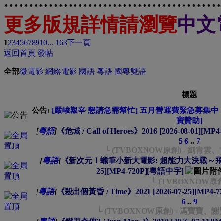
............................................
更多版規詳情請瀏覽
中文
1
2
3
4
5
6
7
8
9
10
... 163
下一頁
返回首頁
發帖
全部
微電影
網絡電影
國語
粵語
國粵雙語
標題
公告:
[嚴峻艱辛 懇請急需幫忙] 五月營運費緊急募集中 --
寶贊助]
[
粵語
]
《危城 / Call of Heroes》2016 [2026-08-01][M
5
6
..
7
└ (TVBOXNOW原創) - 劉青
[
粵語
]
《新次元！蠟筆小新大電影: 超能力大決戰～飛吧飛吧
25][MP4-720P][粵語中字]
└ (TVBOXNOW原
[
粵語
]
《殺出個黃昏 / Time》2021 [2026-07-25][MP4
6
..
9
└ (TVBOXNOW原創) - 馮寶寶