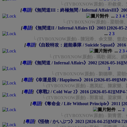
└ (TVBOXNOW原創) - 朴敘
[
粵語
]
《無間道III：終極無間 / Infernal AffairsIII》200
...
2
3
4
└ (TVBOXNOW原創) - 梁
[
粵語
]
《無間道II / Infernal Affairs II》2003 [2026-0
...
2
3
└ (TVBOXNOW原創) - 陳冠希、余文樂
[
粵語
]
《自殺特攻：超能暴隊 / Suicide Squad》2016 [2
...
2
3
└ (TVBOXNOW原創) - 瑪歌·羅比
[
粵語
]
《無間道 / Infernal Affairs》2002 [2026-05-16
3
└ (TVBOXNOW原創) - 劉德華、
[
粵語
]
《幸運是我 / Happiness》2016 [2026-05-09][M
└ (TVBOXNOW原創) - 惠英紅、陳
[
粵語
]
《寒戰2 / Cold War 2》2016 [2026-05-02][MP
└ (TVBOXNOW原創) - 郭富城、梁
[
粵語
]
《奪命金 / Life Without Principle》2011 [
...
2
└ (TVBOXNOW原創) - 劉青
[
粵語
]
《怪物 / かいぶつ》2023 [2026-04-25][MP4-7