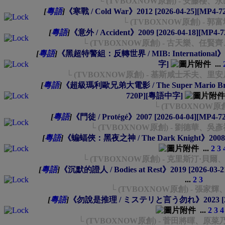
└ (TVBOXNOW原創) - 安藤櫻
[
粵語
]
《寒戰 / Cold War》2012 [2026-04-25][MP4
└ (TVBOXNOW原創) - 
[
粵語
]
《意外 / Accident》2009 [2026-04-18][MP4
└ (TVBOXNOW原創) - 古天樂、
[
粵語
]
《黑超特警組：反轉世界 / MIB: International》201
字]
...
└ (TVBOXNOW原創) - 基斯咸士禾夫
[
粵語
]
《超級瑪利歐兄弟大電影 / The Super Mario Bros. 
720P][粵語中字]
└ (TVBOXNOW原
[
粵語
]
《門徒 / Protégé》2007 [2026-04-04][MP4
└ (TVBOXNOW原創) - 劉德華、
[
粵語
]
《蝙蝠俠：黑夜之神 / The Dark Knight》2008 [
...
2
3
└ (TVBOXNOW原創) - 克里斯汀·貝
[
粵語
]
《沉默的證人 / Bodies at Rest》2019 [2026-03
...
2
3
└ (TVBOXNOW原創) - 張
[
粵語
]
《勿說是推理 / ミステリと言う勿れ》2023 [2026
...
2
3
4
└ (TVBOXNOW原創) - 菅田將暉、