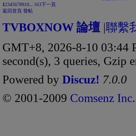
1
2
3
4
5
6
7
8
9
10
... 163
下一頁
返回首頁
發帖
TVBOXNOW 論壇
|
聯繫
GMT+8, 2026-8-10 03:44
second(s), 3 queries, Gzip 
Powered by
Discuz!
7.0.0
© 2001-2009
Comsenz Inc.