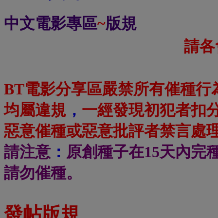
中文電影專區
~
版規
請各
BT電影分享區嚴禁所有催種行
均屬違規
，
一經發現初犯者扣
惡意催種或惡意批評者禁言處
請注意
：
原創種子在15天內完
請勿催種
。
發帖版規