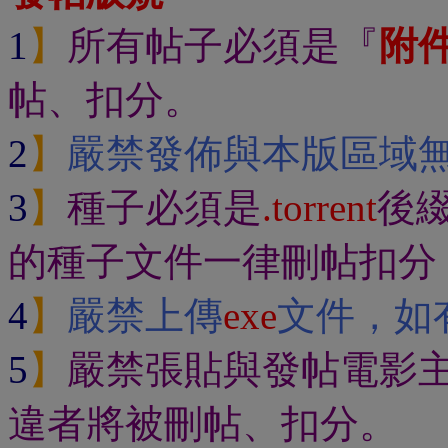
1
】
所有帖子必須是『
附
帖、扣分。
2
】
嚴禁發佈與本版區域
3
】
種子必須是
.torrent
後
的種子文件一律刪帖扣分
4
】
嚴禁上傳
exe
文件，如
5
】
嚴禁張貼與發帖電影
違者將被刪帖、扣分。