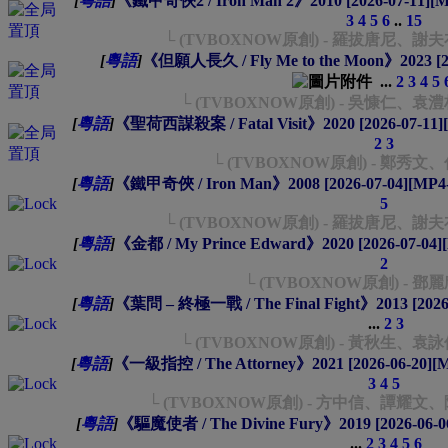
[
粵語
]
《鐵甲奇俠2 / Iron Man 2》2010 [2026-07-11]
3
4
5
6
..
15
└ (TVBOXNOW原創) - 羅拔唐尼
[
粵語
]
《但願人長久 / Fly Me to the Moon》2023 [2
...
2
3
4
5
└ (TVBOXNOW原創) - 吳慷仁、
[
粵語
]
《聖荷西謀殺案 / Fatal Visit》2020 [2026-07-1
2
3
└ (TVBOXNOW原創) - 鄭秀
[
粵語
]
《鐵甲奇俠 / Iron Man》2008 [2026-07-04][MP
5
└ (TVBOXNOW原創) - 羅拔唐尼
[
粵語
]
《金都 / My Prince Edward》2020 [2026-07-0
2
└ (TVBOXNOW原創) - 
[
粵語
]
《葉問 – 終極一戰 / The Final Fight》2013 [202
...
2
3
└ (TVBOXNOW原創) - 黃秋生、
[
粵語
]
《一級指控 / The Attorney》2021 [2026-06-20]
3
4
5
└ (TVBOXNOW原創) - 方中信、譚
[
粵語
]
《驅魔使者 / The Divine Fury》2019 [2026-06
...
2
3
4
5
6