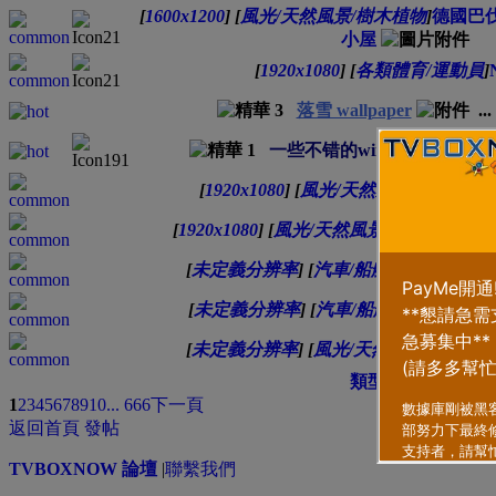
[
1600x1200
]
[
風光/天然風景/樹木植物
]
德國巴
小屋
[
1920x1080
]
[
各類體育/運動員
]
落雪 wallpaper
...
一些不错的window7桌面！
[
1920x1080
]
[
風光/天然風景/樹木植物
]
[
1920x1080
]
[
風光/天然風景/樹木植物
]
巴
[
未定義分辨率
]
[
汽車/船艦/飛機/交通
]
名
[
未定義分辨率
]
[
汽車/船艦/飛機/交通
]
名
[
未定義分辨率
]
[
風光/天然風景/樹木植
類型
排序方式
1
2
3
4
5
6
7
8
9
10
... 666
下一頁
返回首頁
發帖
TVBOXNOW 論壇
|
聯繫我們