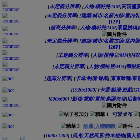
[
未定義分辨率
]
[
人物/模特兒/MM
]
高清盛宴
[
未定義分辨率
]
[
建築/城市/名勝古跡/室內
[12P]
[
超高分辨率
]
[
人物/模特兒/MM
]
明星拼磚桌
[
未定義分辨率
]
[
建築/城市/名勝古跡/室內
[20P]
[
未定義分辨率
]
[
人物/模特兒/MM
]
內衣
[
未定義分辨率
]
[
人物/模特兒/MM
]
養眼絕
[
超高分辨率
]
[
卡通/動漫/遊戲
]
[東京喰種/東京食
[
1920x1080
]
[
卡通/動漫/遊戲
]
G
[
800x600
]
[
影視/電影/電視/劇照海報
]
后窗惊魂
可愛桌布
珍藏(入嚟睇睇)
..
[
1600x1200
]
[
風光/天然風景/樹木植物
]
新人