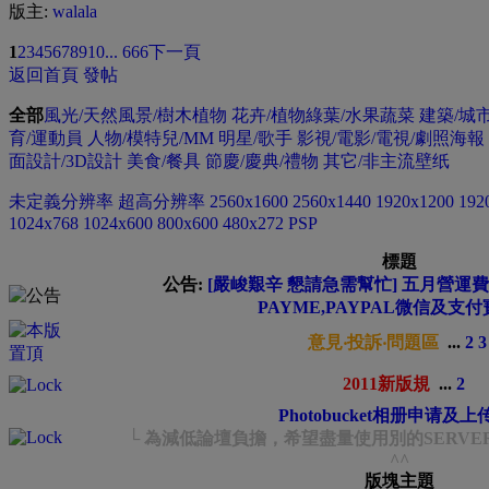
版主:
walala
1
2
3
4
5
6
7
8
9
10
... 666
下一頁
返回首頁
發帖
全部
風光/天然風景/樹木植物
花卉/植物綠葉/水果蔬菜
建築/城
育/運動員
人物/模特兒/MM
明星/歌手
影視/電影/電視/劇照海報
面設計/3D設計
美食/餐具
節慶/慶典/禮物
其它/非主流壁纸
未定義分辨率
超高分辨率
2560x1600
2560x1440
1920x1200
192
1024x768
1024x600
800x600
480x272 PSP
標題
公告:
[嚴峻艱辛 懇請急需幫忙] 五月營運費緊
PAYME,PAYPAL微信及支付
意見‧投訴‧問題區
...
2
3
2011新版規
...
2
Photobucket相册申请及
└ 為減低論壇負擔，希望盡量使用別的SERVE
^^
版塊主題