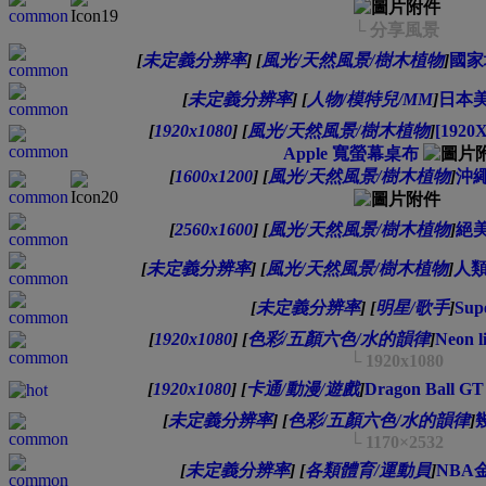
└ 分享風景
[
未定義分辨率
]
[
風光/天然風景/樹木植物
]
國家
[
未定義分辨率
]
[
人物/模特兒/MM
]
日本美
[
1920x1080
]
[
風光/天然風景/樹木植物
]
[1920X
Apple 寬螢幕桌布
[
1600x1200
]
[
風光/天然風景/樹木植物
]
沖繩
[
2560x1600
]
[
風光/天然風景/樹木植物
]
絕美
[
未定義分辨率
]
[
風光/天然風景/樹木植物
]
人類
[
未定義分辨率
]
[
明星/歌手
]
Sup
[
1920x1080
]
[
色彩/五顏六色/水的韻律
]
Neon l
└ 1920x1080
[
1920x1080
]
[
卡通/動漫/遊戲
]
Dragon Ball
[
未定義分辨率
]
[
色彩/五顏六色/水的韻律
]
└ 1170×2532
[
未定義分辨率
]
[
各類體育/運動員
]
NBA金