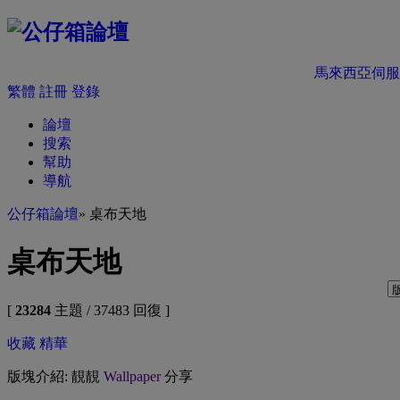
馬來西亞伺服
繁體
註冊
登錄
論壇
搜索
幫助
導航
公仔箱論壇
» 桌布天地
桌布天地
[
23284
主題 / 37483 回復 ]
收藏
精華
版塊介紹: 靚靚
Wallpaper
分享