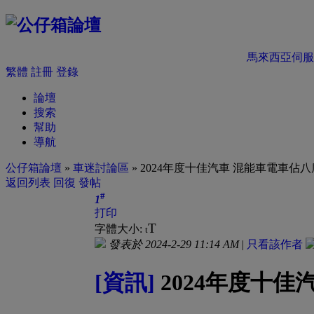
馬來西亞伺服
繁體
註冊
登錄
論壇
搜索
幫助
導航
公仔箱論壇
»
車迷討論區
» 2024年度十佳汽車 混能車電車佔八
返回列表
回復
發帖
#
1
打印
T
字體大小:
t
發表於 2024-2-29 11:14 AM
|
只看該作者
[資訊]
2024年度十佳