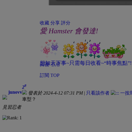
收藏
分享
評分
愛 Hamster 會發達!
想知天下事~只需每日收看~“時事焦點”!
回復
引用
訂閱
TOP
#
2
junovv
發表於 2024-4-12 07:31 PM
|
只看該作者
車型？
見習忍者