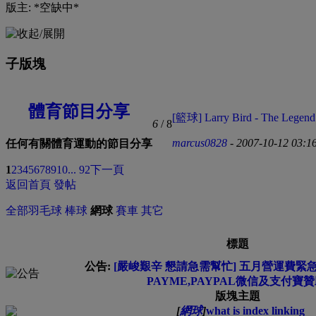
版主: *空缺中*
子版塊
體育節目分享
[籃球] Larry Bird - The Legend 
6
/ 8
marcus0828
- 2007-10-12 03:1
任何有關體育運動的節目分享
1
2
3
4
5
6
7
8
9
10
... 92
下一頁
返回首頁
發帖
全部
羽毛球
棒球
網球
賽車
其它
標題
公告:
[嚴峻艱辛 懇請急需幫忙] 五月營運費緊急募
PAYME,PAYPAL微信及支付寶贊
版塊主題
[
網球
]
what is index linking