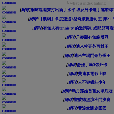
└ what is index linking
[
網球
]
網球巡迴賽打出新手水平 埃及外卡選手連發球
[
網球
]
【澳網】拿度連追3盤奇蹟反勝封王 捧21
[
網球
]
有無人有tennis tv 的邀請碼, 或那兒
[
網球
]
丹麥甜心無緣后冠
[
網球
]
迪米挫哥芬再封王
[
網球
]
迪米主場鬥哥芬爭王
[
網球
]
舒娃手執3張外卡
[
網球
]
費達拿電影上映
[
網球
]
人不犯錯枉少年
[
網球
]
瑪丹露娃首嘗女單后冠
[
網球
]
聖彼德堡演冷門決賽
[
網球
]
費達拿凱旋回國