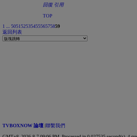
回復
引用
TOP
1 ...
50
51
52
53
54
55
56
57
58
59
返回列表
TVBOXNOW 論壇
|
聯繫我們
GMT+8, 2026-8-7 09:06 PM,
Processed in 0.027535 second(s), 4 qu