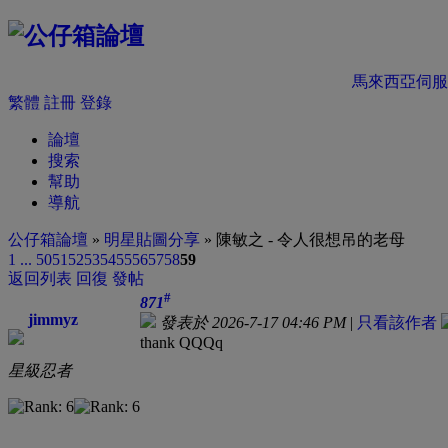
馬來西亞伺服
繁體
註冊
登錄
論壇
搜索
幫助
導航
公仔箱論壇
»
明星貼圖分享
» 陳敏之 - 令人很想吊的老母
1 ...
50
51
52
53
54
55
56
57
58
59
返回列表
回復
發帖
#
871
jimmyz
發表於 2026-7-17 04:46 PM
|
只看該作者
thank QQQq
星級忍者