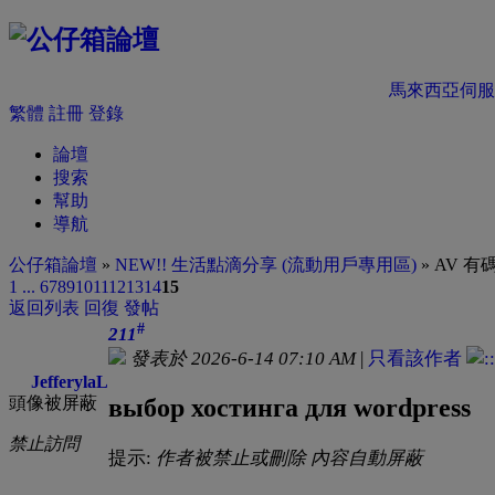
馬來西亞伺服
繁體
註冊
登錄
論壇
搜索
幫助
導航
公仔箱論壇
»
NEW!! 生活點滴分享 (流動用戶專用區)
» AV 
1 ...
6
7
8
9
10
11
12
13
14
15
返回列表
回復
發帖
#
211
發表於 2026-6-14 07:10 AM
|
只看該作者
JefferylaL
頭像被屏蔽
выбор хостинга для wordpress
禁止訪問
提示:
作者被禁止或刪除 內容自動屏蔽