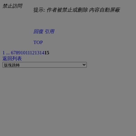
禁止訪問
提示:
作者被禁止或刪除 內容自動屏蔽
回復
引用
TOP
1 ...
6
7
8
9
10
11
12
13
14
15
返回列表