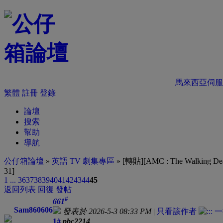
馬來西亞伺服
繁體
註冊
登錄
論壇
搜索
幫助
導航
公仔箱論壇
»
英語 TV 劇集專區
» [轉貼][AMC : The Walking
31]
1 ...
36
37
38
39
40
41
42
43
44
45
返回列表
回復
發帖
#
661
Sam860606
發表於 2026-5-3 08:33 PM
|
只看該作者
1#
pbc2214